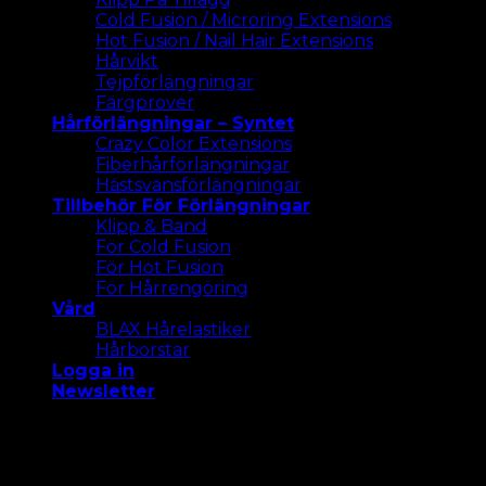
Cold Fusion / Microring Extensions
Hot Fusion / Nail Hair Extensions
Hårvikt
Tejpförlängningar
Färgprover
Hårförlängningar – Syntet
Crazy Color Extensions
Fiberhårförlängningar
Hästsvansförlängningar
Tillbehör För Förlängningar
Klipp & Band
För Cold Fusion
För Hot Fusion
För Hårrengöring
Vård
BLAX Hårelastiker
Hårborstar
Logga in
Newsletter
Vi använder cookies på vår webbplats för att ge dig
den mest relevanta upplevelsen. Acceptera alla