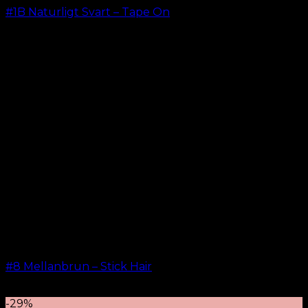
#1B Naturligt Svart – Tape On
kr.
499.00
–
kr.
599.00
#8 Mellanbrun – Stick Hair
kr.
499.00
–
kr.
599.00
-29%