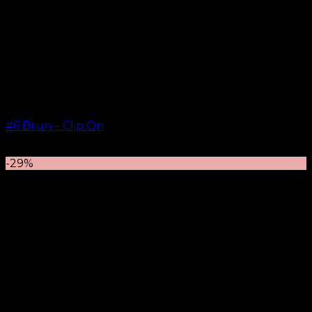
#6 Brun – Clip On
kr.
499.00
–
kr.
749.00
-29%