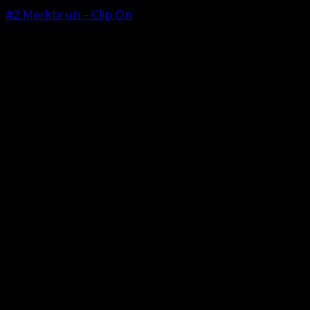
#2 Mörkbrun – Clip On
kr.
499.00
–
kr.
749.00