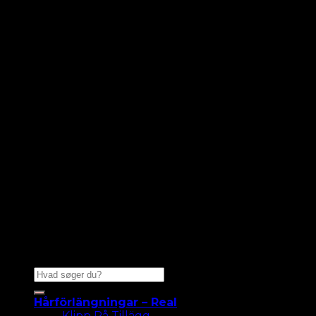
Sök
efter:
Hårförlängningar – Real
Klipp På Tillägg