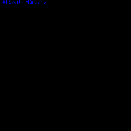
#1 Svart – Hårträns
kr.
599.00
–
kr.
649.00