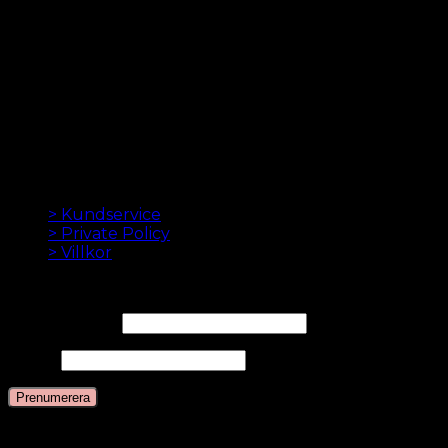
kr.
499.00
–
kr.
749.00
LÖSHÅR ONLINE SEDAN 2012
Oak Hair är ett av Skandinaviens ledande
hårförlängningsföretag. Sedan vi lanserade vår första
onlinebutik 2012 är vårt mål att erbjuda dig de bästa
hårförlängningarna. Hög kvalitet och gjord till
perfektion. Vi älskar att få ditt hår att se bra ut. Alltid
med snabb leverans, bra kundservice och säker
betalning.
INFORMATION
> Kundservice
> Private Policy
> Villkor
NYHETSBREV
E-postadress*
Namn
Språk