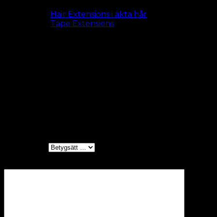
Se alla
Hair Extensions i äkta hår
Se alla
Tape Extensions
Length
50 cm, 60 cm (+100,00 kr)
Recensioner
Det finns inga recensioner än.
Bli först med att recensera ”#4
Chokladbrun – Tape On”
Ditt betyg
*
Din recension
*