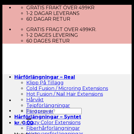
Skip
GRATIS FRAKT ÖVER 499KR
to
1-2 DAGAR LEVERANS
content
60 DAGAR RETUR
GRATIS FRAGT OVER 499KR.
1-2 DAGES LEVERING
60 DAGES RETUR
Hårförlängningar – Real
Klipp På Tillägg
Cold Fusion / Microring Extensions
Hot Fusion / Nail Hair Extensions
Hårvikt
Tejpförlängningar
Sök
Färgprover
efter:
Hårförlängningar – Syntet
Crazy Color Extensions
kr.
0.00
Fiberhårförlängningar
Hästsvansförlängningar