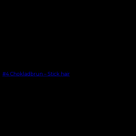
#4 Chokladbrun – Stick hair
kr.
499.00
–
kr.
599.00