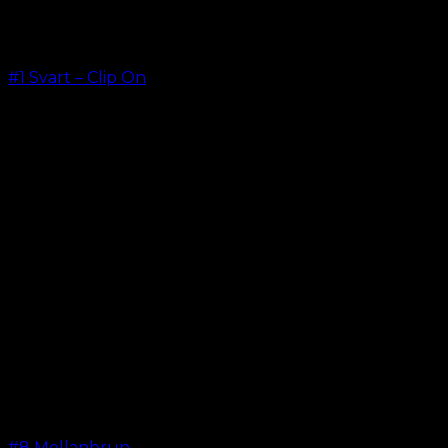
#1 Svart – Clip On
kr.
499.00
–
kr.
749.00
#8 Mellanbrun