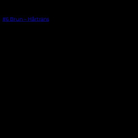
#6 Brun – Hårträns
kr.
599.00
–
kr.
649.00