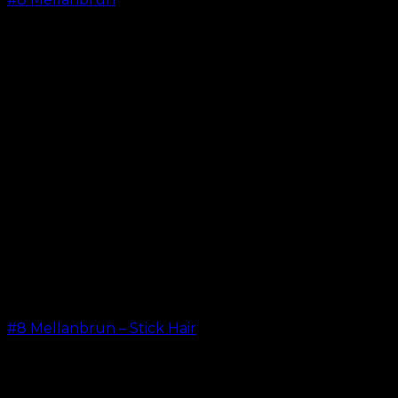
kr.
599.00
–
kr.
649.00
#8 Mellanbrun – Stick Hair
kr.
499.00
–
kr.
599.00
LÖSHÅR ONLINE SEDAN 2012
Oak Hair är ett av Skandinaviens ledande