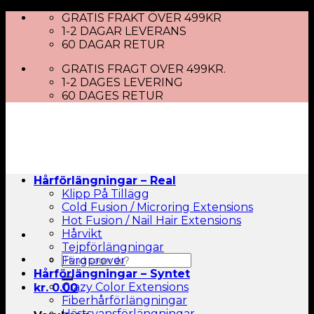
Skip
GRATIS FRAKT ÖVER 499KR
to
1-2 DAGAR LEVERANS
content
60 DAGAR RETUR
GRATIS FRAGT OVER 499KR.
1-2 DAGES LEVERING
60 DAGES RETUR
Hårförlängningar – Real
Klipp På Tillägg
Cold Fusion / Microring Extensions
Hot Fusion / Nail Hair Extensions
Hårvikt
Tejpförlängningar
Sök
Färgprover
efter:
Hårförlängningar – Syntet
Crazy Color Extensions
kr.
0.00
Fiberhårförlängningar
Hästsvansförlängningar