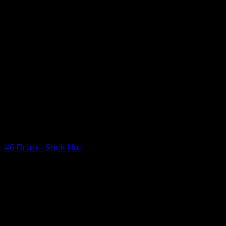
#6 Brun – Stick Hair
kr.
499.00
–
kr.
599.00