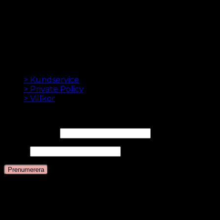
hårförlängningsföretag. Sedan vi lanserade vår första
onlinebutik 2012 är vårt mål att erbjuda dig de bästa
hårförlängningarna. Hög kvalitet och gjord till
perfektion. Vi älskar att få ditt hår att se bra ut. Alltid
med snabb leverans, bra kundservice och säker
betalning.
INFORMATION
> Kundservice
> Private Policy
> Villkor
NYHETSBREV
E-postadress*
Namn
Språk
Svenska
Danska