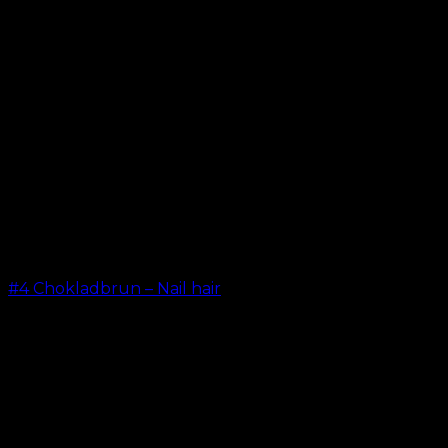
#4 Chokladbrun – Nail hair
kr.
499.00
–
kr.
599.00