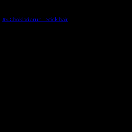
#4 Chokladbrun – Stick hair
kr.
499.00
–
kr.
599.00