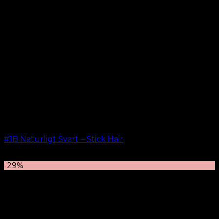
#1B Naturligt Svart – Stick Hair
kr.
499.00
–
kr.
599.00
-29%