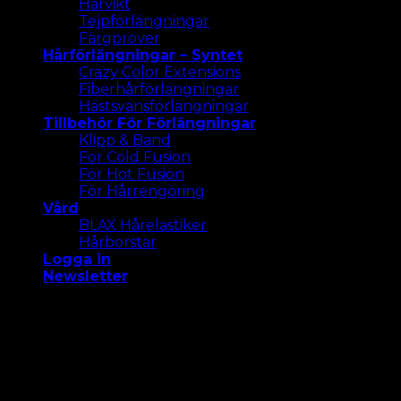
Hårvikt
Tejpförlängningar
Färgprover
Hårförlängningar – Syntet
Crazy Color Extensions
Fiberhårförlängningar
Hästsvansförlängningar
Tillbehör För Förlängningar
Klipp & Band
För Cold Fusion
För Hot Fusion
För Hårrengöring
Vård
BLAX Hårelastiker
Hårborstar
Logga in
Newsletter
Vi använder cookies på vår webbplats för att ge dig
den mest relevanta upplevelsen. Acceptera alla
cookies eller klicka på "Inställningar " för att ge ett
kontrollerat samtycke.
Settings
Acceptera Alla