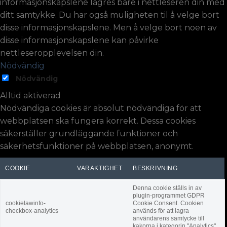
informasjonskapslene lagres bare i nettleseren din med
ditt samtykke. Du har også muligheten til å velge bort
disse informasjonskapslene. Men å velge bort noen av
disse informasjonskapslene kan påvirke
nettleseropplevelsen din.
Nödvändig
Nödvändig
Alltid aktiverad
Nödvändiga cookies är absolut nödvändiga för att
webbplatsen ska fungera korrekt. Dessa cookies
säkerställer grundläggande funktioner och
säkerhetsfunktioner på webbplatsen, anonymt.
COOKIE
VARAKTIGHET
BESKRIVNING
Denna cookie ställs in av
plugin-programmet GDPR
cookielawinfo-
Cookie Consent. Cookien
checkbox-analytics
används för att lagra
användarens samtycke till
kakorna i kategorin "Analytics".