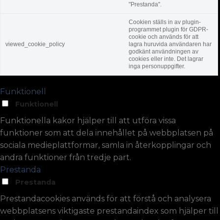
"Prestanda".
Cookien ställs in av plugin-
programmet plugin för GDPR-
cookie och används för att
viewed_cookie_policy
lagra huruvida användaren har
godkänt användningen av
cookies eller inte. Det lagrar
inga personuppgifter.
Funktionell
Funktionell
Funktionella kakor hjälper till att utföra vissa
funktioner som att dela innehållet på webbplatsen på
sociala medieplattformar, samla in återkopplingar och
andra funktioner från tredje part.
Prestanda
Prestanda
Prestandacookies används för att förstå och analysera
webbplatsens viktigaste prestandaindex som hjälper till