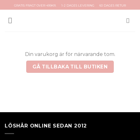
Skip
GRATIS FRAGT OVER 499KR.
1-2 DAGES LEVERING
60 DAGES RETUR
to
content
Din varukorg är för närvarande tom.
GÅ TILLBAKA TILL BUTIKEN
LÖSHÅR ONLINE SEDAN 2012