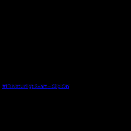
#1B Naturligt Svart – Clip On
kr.
499.00
–
kr.
749.00