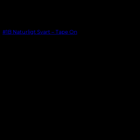
#1B Naturligt Svart – Tape On
kr.
499.00
–
kr.
599.00