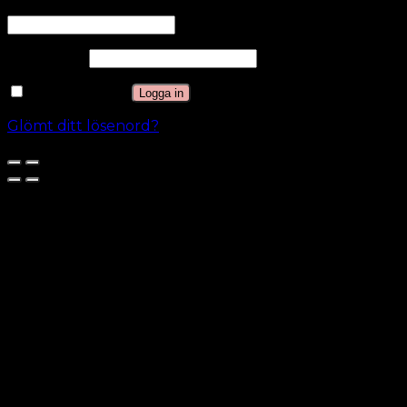
Användarnamn eller e-postadress
*
Lösenord
*
Kom ihåg mig
Logga in
Glömt ditt lösenord?