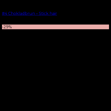
#4 Chokladbrun – Stick hair
kr.
499.00
–
kr.
599.00
-29%