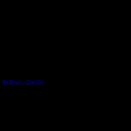
#6 Brun – Clip On
kr.
499.00
–
kr.
749.00