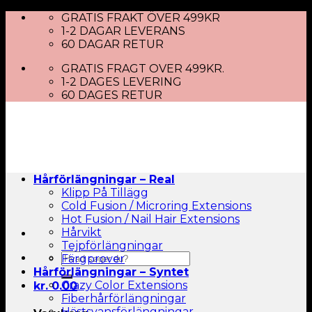
Skip
GRATIS FRAKT ÖVER 499KR
to
1-2 DAGAR LEVERANS
content
60 DAGAR RETUR
GRATIS FRAGT OVER 499KR.
1-2 DAGES LEVERING
60 DAGES RETUR
Hårförlängningar – Real
Klipp På Tillägg
Cold Fusion / Microring Extensions
Hot Fusion / Nail Hair Extensions
Hårvikt
Tejpförlängningar
Sök
Färgprover
efter:
Hårförlängningar – Syntet
Crazy Color Extensions
kr.
0.00
Fiberhårförlängningar
Hästsvansförlängningar