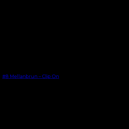
#8 Mellanbrun – Clip On
kr.
499.00
–
kr.
749.00