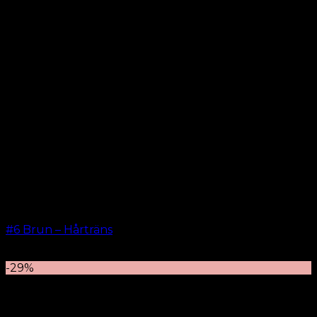
#6 Brun – Hårträns
kr.
599.00
–
kr.
649.00
-29%