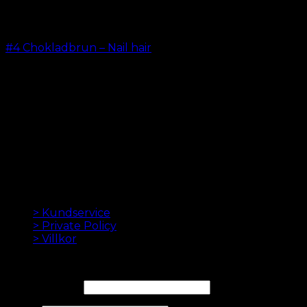
#4 Chokladbrun – Nail hair
kr.
499.00
–
kr.
599.00
LÖSHÅR ONLINE SEDAN 2012
Oak Hair är ett av Skandinaviens ledande
hårförlängningsföretag. Sedan vi lanserade vår första
onlinebutik 2012 är vårt mål att erbjuda dig de bästa
hårförlängningarna. Hög kvalitet och gjord till
perfektion. Vi älskar att få ditt hår att se bra ut. Alltid
med snabb leverans, bra kundservice och säker
betalning.
INFORMATION
> Kundservice
> Private Policy
> Villkor
NYHETSBREV
E-postadress*