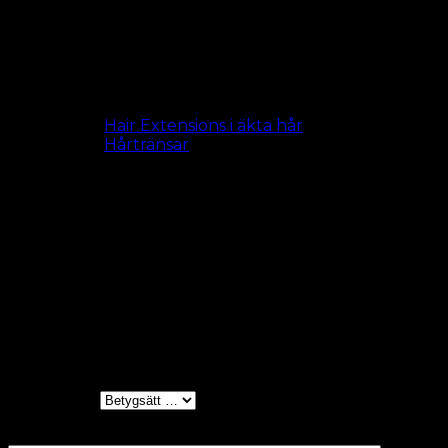
Bredd:
100 cm
Ett paket består av:
Hårträns och 20 lösa clips.
Se alla
Hair Extensions i äkta hår
Se alla
Hårtränsar
Length
50 cm, 60 cm (+150,00 kr)
Recensioner
Det finns inga recensioner än.
Bli först med att recensera ”#8
Mellanbrun”
Ditt betyg
*
Din recension
*