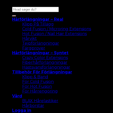
Sök
efter:
Hårförlängningar – Real
Klipp På Tillägg
Cold Fusion / Microring Extensions
Hot Fusion / Nail Hair Extensions
Hårvikt
Tejpförlängningar
Färgprover
Hårförlängningar – Syntet
Crazy Color Extensions
Fiberhårförlängningar
Hästsvansförlängningar
Tillbehör För Förlängningar
Klipp & Band
För Cold Fusion
För Hot Fusion
För Hårrengöring
Vård
BLAX Hårelastiker
Hårborstar
Logga in