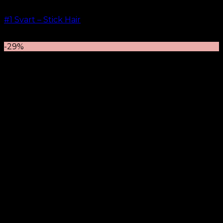
#1 Svart – Stick Hair
kr.
499.00
–
kr.
599.00
-29%