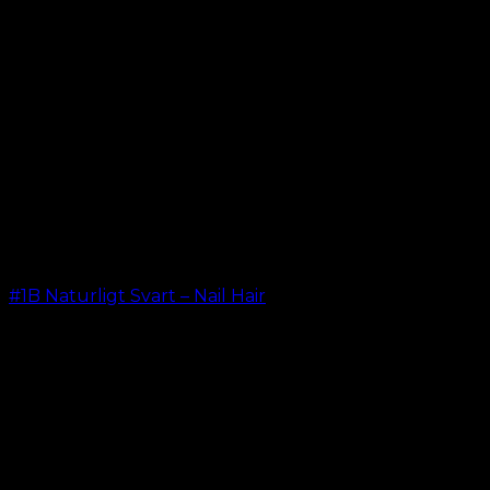
#1B Naturligt Svart – Nail Hair
kr.
499.00
–
kr.
599.00