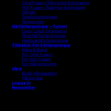
Cold Fusion / Microring Extensions
Hot Fusion / Nail Hair Extensions
Hårvikt
Tejpförlängningar
Färgprover
Hårförlängningar – Syntet
Crazy Color Extensions
Fiberhårförlängningar
Hästsvansförlängningar
Tillbehör För Förlängningar
Klipp & Band
För Cold Fusion
För Hot Fusion
För Hårrengöring
Vård
BLAX Hårelastiker
Hårborstar
Logga in
Newsletter
Vi använder cookies på vår webbplats för att ge dig
den mest relevanta upplevelsen. Acceptera alla
cookies eller klicka på "Inställningar " för att ge ett