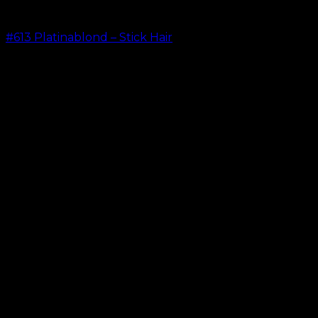
#613 Platinablond – Stick Hair
kr.
499.00
–
kr.
599.00