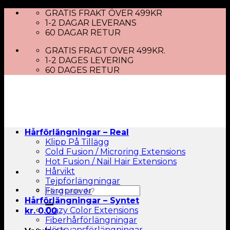
Skip
GRATIS FRAKT ÖVER 499KR
to
1-2 DAGAR LEVERANS
content
60 DAGAR RETUR
GRATIS FRAGT OVER 499KR.
1-2 DAGES LEVERING
60 DAGES RETUR
Hårförlängningar – Real
Klipp På Tillägg
Cold Fusion / Microring Extensions
Hot Fusion / Nail Hair Extensions
Hårvikt
Tejpförlängningar
Sök
Färgprover
efter:
Hårförlängningar – Syntet
Crazy Color Extensions
kr.
0.00
Fiberhårförlängningar
Hästsvansförlängningar