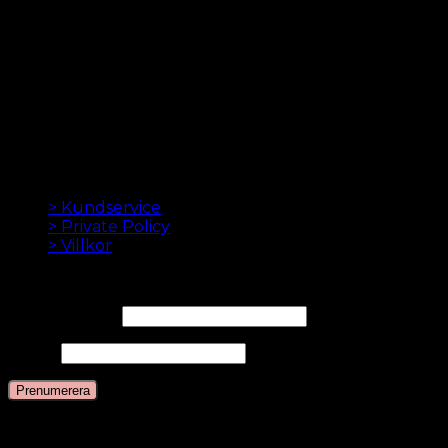
kr.
49.00
LÖSHÅR ONLINE SEDAN 2012
Oak Hair är ett av Skandinaviens ledande
hårförlängningsföretag. Sedan vi lanserade vår första
onlinebutik 2012 är vårt mål att erbjuda dig de bästa
hårförlängningarna. Hög kvalitet och gjord till
perfektion. Vi älskar att få ditt hår att se bra ut. Alltid
med snabb leverans, bra kundservice och säker
betalning.
INFORMATION
> Kundservice
> Private Policy
> Villkor
NYHETSBREV
E-postadress*
Namn
Språk