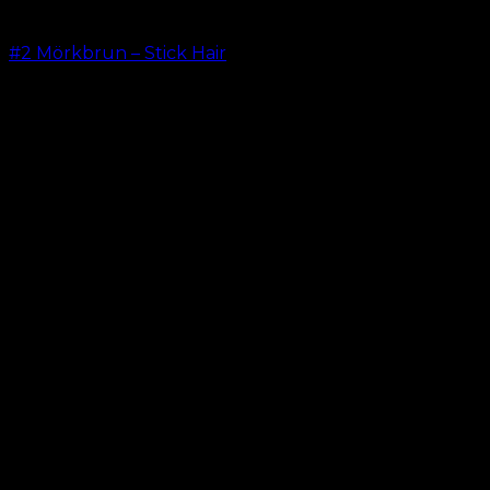
#2 Mörkbrun – Stick Hair
kr.
499.00
–
kr.
599.00