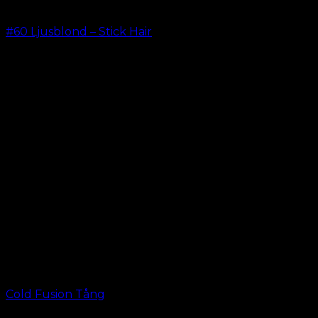
#60 Ljusblond – Stick Hair
kr.
499.00
–
kr.
599.00
Cold Fusion Tång