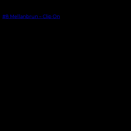
#8 Mellanbrun – Clip On
kr.
499.00
–
kr.
749.00