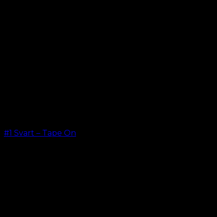
#1 Svart – Tape On
kr.
499.00
–
kr.
599.00