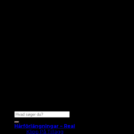
Sök
efter:
Hårförlängningar – Real
Klipp På Tillägg