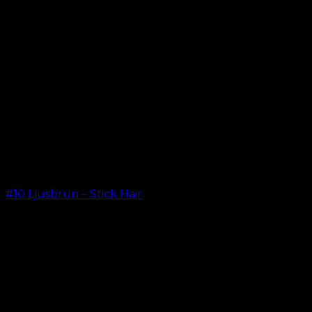
#10 Ljusbrun – Stick Hair
kr.
499.00
–
kr.
599.00