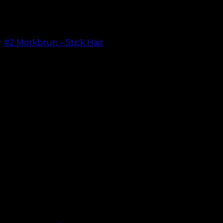
#2 Mörkbrun – Stick Hair
kr.
499.00
–
kr.
599.00