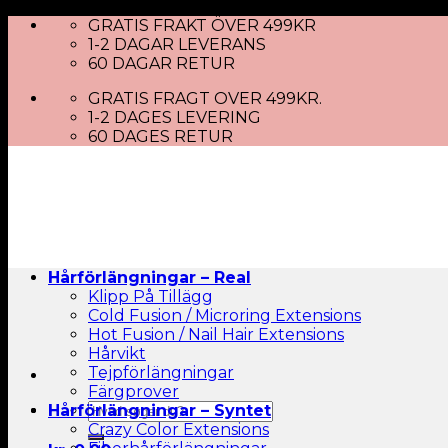
Skip
GRATIS FRAKT ÖVER 499KR
to
1-2 DAGAR LEVERANS
content
60 DAGAR RETUR
GRATIS FRAGT OVER 499KR.
1-2 DAGES LEVERING
60 DAGES RETUR
Hårförlängningar – Real
Klipp På Tillägg
Cold Fusion / Microring Extensions
Hot Fusion / Nail Hair Extensions
Hårvikt
Tejpförlängningar
Färgprover
Sök
Hårförlängningar – Syntet
efter:
Crazy Color Extensions