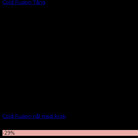
Cold Fusion Tång
kr.
49.00
Cold Fusion nål med krok
kr.
19.00
-29%