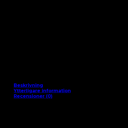
Hair
mängd
Snabb leverans 1-2 arbetsdagar
Beställ 15 i förväg så skickar vi det idag
Nöjdhetsgaranti
Gratis frakt från 499 DKK
60 dagars full återbetalning
Betala med MobilePay
Beskrivning
Ytterligare information
Recensioner (0)
BESKRIVNING
Äntligen kommer en riktigt fin, klarröd färg i äkta hår! D
denna röda nyans i äkta hår för att förenkla det för dig!