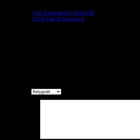
50 slingor, 1 gram/slinga. Mikroringar med innerhölje i si
Se alla
Hair Extensions i äkta hår
Se alla
Stick Hair Extensions
Length
50 cm, 60 cm (+100,00 kr)
Recensioner
Det finns inga recensioner än.
Bli först med att recensera ”Röd- Stick Hair
Ditt betyg
*
Din recension
*