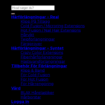
Sök
efter:
Hårförlängningar – Real
Klipp På Tillägg
Cold Fusion / Microring Extensions
Hot Fusion / Nail Hair Extensions
Hårvikt
Tejpförlängningar
Färgprover
Hårförlängningar – Syntet
Crazy Color Extensions
Fiberhårförlängningar
Hästsvansförlängningar
Tillbehör För Förlängningar
Klipp & Band
För Cold Fusion
För Hot Fusion
För Hårrengöring
Vård
BLAX Hårelastiker
Hårborstar
Logga in