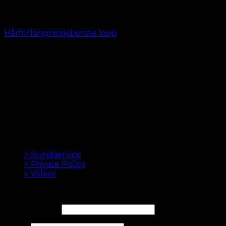
Hårförlängningsborste loop
kr.
39.00
LÖSHÅR ONLINE SEDAN 2012
Oak Hair är ett av Skandinaviens ledande
hårförlängningsföretag. Sedan vi lanserade vår första
onlinebutik 2012 är vårt mål att erbjuda dig de bästa
hårförlängningarna. Hög kvalitet och gjord till
perfektion. Vi älskar att få ditt hår att se bra ut. Alltid
med snabb leverans, bra kundservice och säker
betalning.
INFORMATION
> Kundservice
> Private Policy
> Villkor
NYHETSBREV
E-postadress*