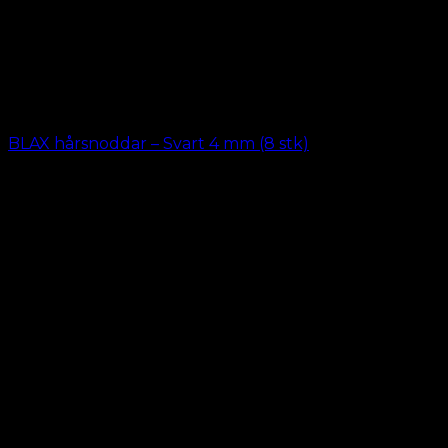
BLAX hårsnoddar – Svart 4 mm (8 stk)
kr.
69.00