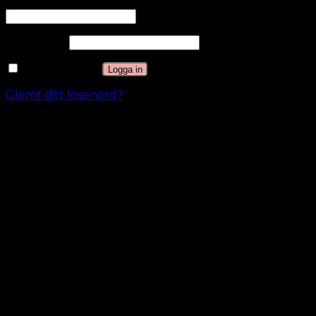
Användarnamn eller e-postadress
*
Lösenord
*
Kom ihåg mig
Logga in
Glömt ditt lösenord?