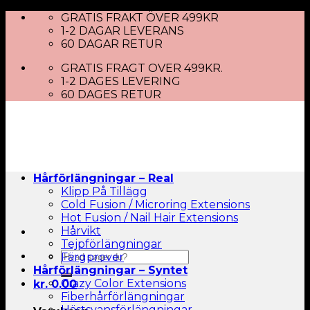
Skip
GRATIS FRAKT ÖVER 499KR
to
1-2 DAGAR LEVERANS
content
60 DAGAR RETUR
GRATIS FRAGT OVER 499KR.
1-2 DAGES LEVERING
60 DAGES RETUR
Hårförlängningar – Real
Klipp På Tillägg
Cold Fusion / Microring Extensions
Hot Fusion / Nail Hair Extensions
Hårvikt
Tejpförlängningar
Sök
Färgprover
efter:
Hårförlängningar – Syntet
Crazy Color Extensions
kr.
0.00
Fiberhårförlängningar
Hästsvansförlängningar