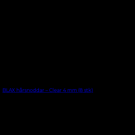
BLAX hårsnoddar – Clear 4 mm (8 stk)
kr.
69.00