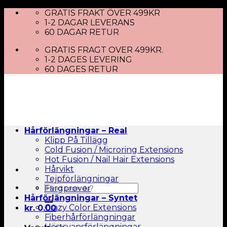
Skip
GRATIS FRAKT ÖVER 499KR
to
1-2 DAGAR LEVERANS
content
60 DAGAR RETUR
GRATIS FRAGT OVER 499KR.
1-2 DAGES LEVERING
60 DAGES RETUR
Hårförlängningar – Real
Klipp På Tillägg
Cold Fusion / Microring Extensions
Hot Fusion / Nail Hair Extensions
Hårvikt
Tejpförlängningar
Sök
Färgprover
efter:
Hårförlängningar – Syntet
Crazy Color Extensions
kr.
0.00
Fiberhårförlängningar
Hästsvansförlängningar