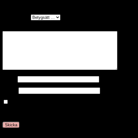
hårsnoddar – Pink 4 mm (8 stk)”
Ditt betyg
*
Din recension
*
Namn
E-post
Spara mitt namn, min e-postadress och webbplats i
denna webbläsare till nästa gång jag skriver en
kommentar.
Relaterade produkter