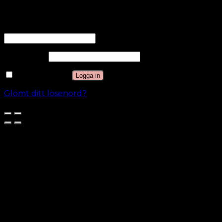
Logga in
Användarnamn eller e-postadress
*
Lösenord
*
Kom ihåg mig
Logga in
Glömt ditt lösenord?