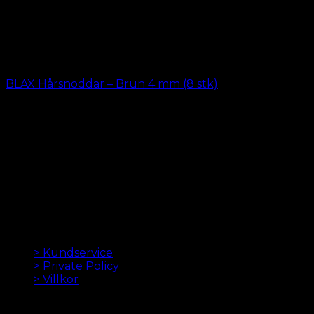
BLAX Hårsnoddar – Brun 4 mm (8 stk)
kr.
69.00
LÖSHÅR ONLINE SEDAN 2012
Oak Hair är ett av Skandinaviens ledande
hårförlängningsföretag. Sedan vi lanserade vår första
onlinebutik 2012 är vårt mål att erbjuda dig de bästa
hårförlängningarna. Hög kvalitet och gjord till
perfektion. Vi älskar att få ditt hår att se bra ut. Alltid
med snabb leverans, bra kundservice och säker
betalning.
INFORMATION
> Kundservice
> Private Policy
> Villkor
NYHETSBREV