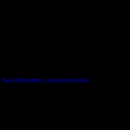
BLAX hårsnoddar – Svart 4 mm (8 stk)
kr.
69.00