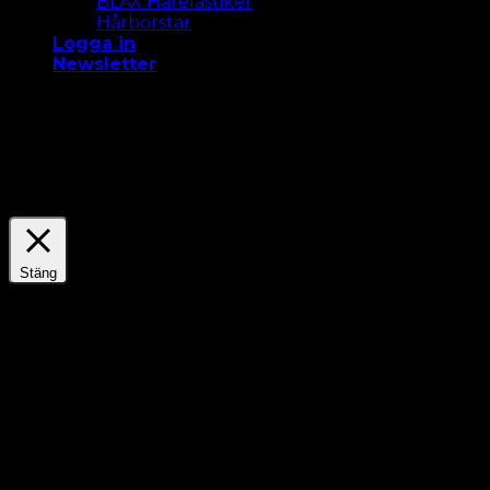
BLAX Hårelastiker
Hårborstar
Logga in
Newsletter
Vi använder cookies på vår webbplats för att ge dig
den mest relevanta upplevelsen. Acceptera alla
cookies eller klicka på "Inställningar " för att ge ett
kontrollerat samtycke.
Settings
Acceptera Alla
Stäng
Sekretessöversikt
Dette nettstedet bruker informasjonskapsler for å
forbedre opplevelsen din mens du navigerer
gjennom nettstedet. Ut av disse lagres
informasjonskapslene som er kategorisert som
nødvendige i nettleseren din, da de er avgjørende for
å fungere med grunnleggende funksjoner på
nettstedet. Vi bruker også tredjeparts