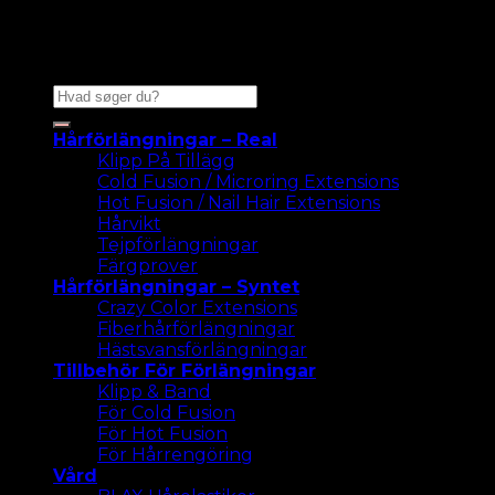
Sök
efter:
Hårförlängningar – Real
Klipp På Tillägg
Cold Fusion / Microring Extensions
Hot Fusion / Nail Hair Extensions
Hårvikt
Tejpförlängningar
Färgprover
Hårförlängningar – Syntet
Crazy Color Extensions
Fiberhårförlängningar
Hästsvansförlängningar
Tillbehör För Förlängningar
Klipp & Band
För Cold Fusion
För Hot Fusion
För Hårrengöring
Vård