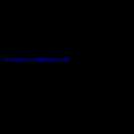
Hårförlängningsborste loop
kr.
39.00