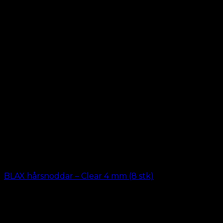
BLAX hårsnoddar – Clear 4 mm (8 stk)
kr.
69.00