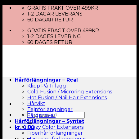
Skip
GRATIS FRAKT ÖVER 499KR
to
1-2 DAGAR LEVERANS
content
60 DAGAR RETUR
GRATIS FRAGT OVER 499KR.
1-2 DAGES LEVERING
60 DAGES RETUR
Hårförlängningar – Real
Klipp På Tillägg
Cold Fusion / Microring Extensions
Hot Fusion / Nail Hair Extensions
Hårvikt
Tejpförlängningar
Sök
Färgprover
efter:
Hårförlängningar – Syntet
Crazy Color Extensions
kr.
0.00
Fiberhårförlängningar
Hästsvansförlängningar