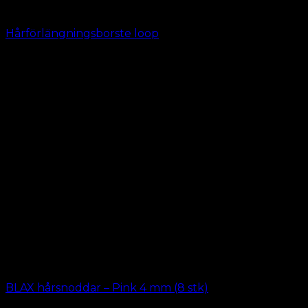
Hårförlängningsborste loop
kr.
39.00
BLAX hårsnoddar – Pink 4 mm (8 stk)