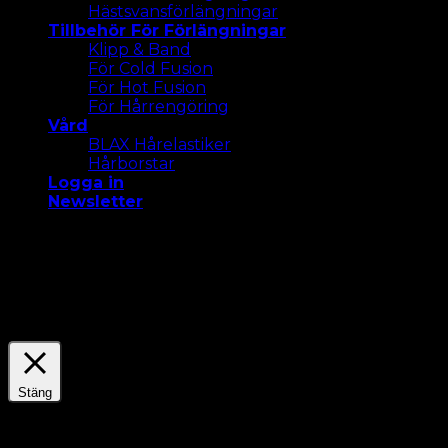
Hästsvansförlängningar
Tillbehör För Förlängningar
Klipp & Band
För Cold Fusion
För Hot Fusion
För Hårrengöring
Vård
BLAX Hårelastiker
Hårborstar
Logga in
Newsletter
Vi använder cookies på vår webbplats för att ge dig
den mest relevanta upplevelsen. Acceptera alla
cookies eller klicka på "Inställningar " för att ge ett
kontrollerat samtycke.
Settings
Acceptera Alla
Stäng
Sekretessöversikt