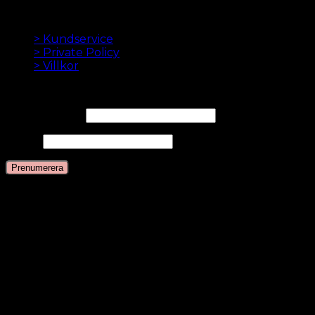
betalning.
INFORMATION
> Kundservice
> Private Policy
> Villkor
NYHETSBREV
E-postadress*
Namn
Språk
Svenska
Danska
Engelska
Nederländska
Tyska