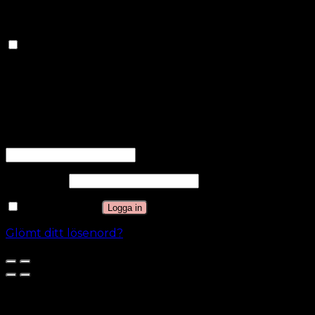
samlar in information för att tillhandahålla anpassade
annonser.
Andra
Andra
Andra okategoriserade kakor är de som analyseras
och som ännu inte har klassificerats i en kategori.
SPARA OCH ACCEPTERA
Logga in
Användarnamn eller e-postadress
*
Lösenord
*
Kom ihåg mig
Logga in
Glömt ditt lösenord?