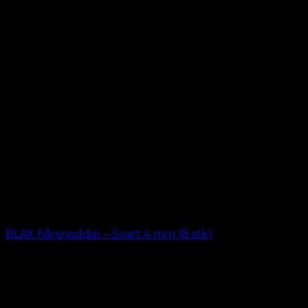
kr.
69.00
BLAX hårsnoddar – Svart 4 mm (8 stk)
kr.
69.00