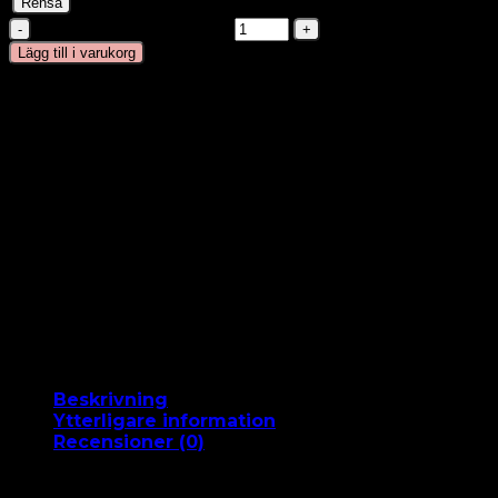
Rensa
Röd- Tape On mängd
Lägg till i varukorg
Snabb leverans 1-2 arbetsdagar
Beställ 15 i förväg så skickar vi det idag
Nöjdhetsgaranti
Gratis frakt från 499 DKK
60 dagars full återbetalning
Betala med MobilePay
Beskrivning
Ytterligare information
Recensioner (0)
BESKRIVNING