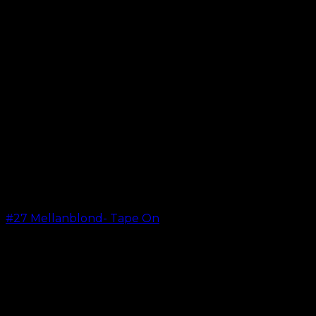
#27 Mellanblond- Tape On
kr.
499.00
–
kr.
599.00