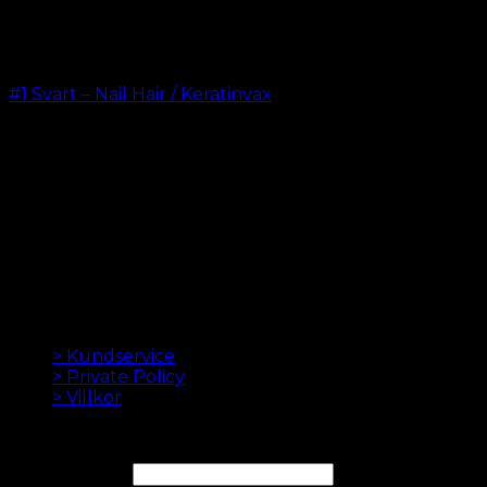
#1 Svart – Nail Hair / Keratinvax
kr.
499.00
–
kr.
599.00
LÖSHÅR ONLINE SEDAN 2012
Oak Hair är ett av Skandinaviens ledande
hårförlängningsföretag. Sedan vi lanserade vår första
onlinebutik 2012 är vårt mål att erbjuda dig de bästa
hårförlängningarna. Hög kvalitet och gjord till
perfektion. Vi älskar att få ditt hår att se bra ut. Alltid
med snabb leverans, bra kundservice och säker
betalning.
INFORMATION
> Kundservice
> Private Policy
> Villkor
NYHETSBREV
E-postadress*