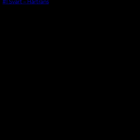
#1 Svart – Hårträns
kr.
599.00
–
kr.
649.00