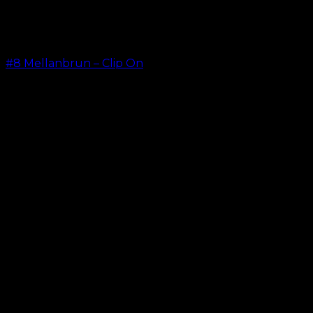
#8 Mellanbrun – Clip On
kr.
499.00
–
kr.
749.00