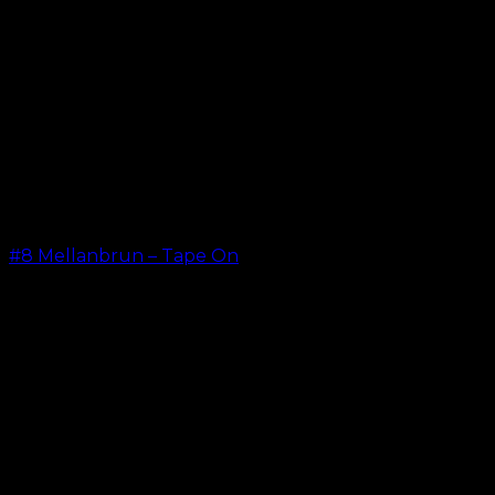
#8 Mellanbrun – Tape On
kr.
499.00
–
kr.
599.00