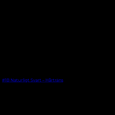
#1B Naturligt Svart – Hårträns
kr.
599.00
–
kr.
649.00