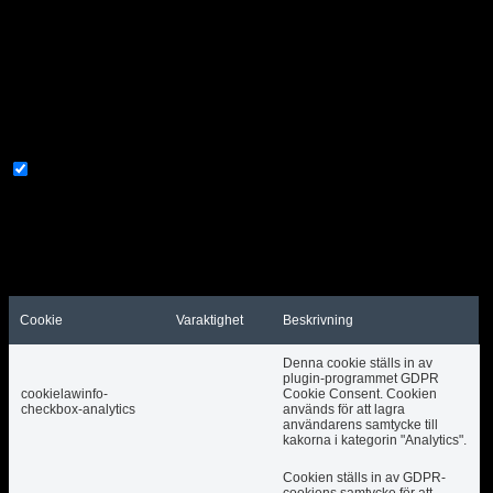
informasjonskapsler som hjelper oss med å analysere
og forstå hvordan du bruker dette nettstedet. Disse
informasjonskapslene lagres bare i nettleseren din
med ditt samtykke. Du har også muligheten til å
velge bort disse informasjonskapslene. Men å velge
bort noen av disse informasjonskapslene kan påvirke
nettleseropplevelsen din.
Nödvändig
Nödvändig
Alltid aktiverad
Nödvändiga cookies är absolut nödvändiga för att
webbplatsen ska fungera korrekt. Dessa cookies
säkerställer grundläggande funktioner och
säkerhetsfunktioner på webbplatsen, anonymt.
Cookie
Varaktighet
Beskrivning
Denna cookie ställs in av
plugin-programmet GDPR
cookielawinfo-
Cookie Consent. Cookien
checkbox-analytics
används för att lagra
användarens samtycke till
kakorna i kategorin "Analytics".
Cookien ställs in av GDPR-