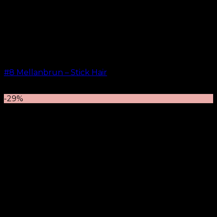
#8 Mellanbrun – Stick Hair
kr.
499.00
–
kr.
599.00
-29%