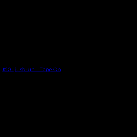
#10 Ljusbrun – Tape On
kr.
499.00
–
kr.
599.00