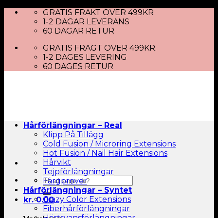
Skip
GRATIS FRAKT ÖVER 499KR
to
1-2 DAGAR LEVERANS
content
60 DAGAR RETUR
GRATIS FRAGT OVER 499KR.
1-2 DAGES LEVERING
60 DAGES RETUR
Hårförlängningar – Real
Klipp På Tillägg
Cold Fusion / Microring Extensions
Hot Fusion / Nail Hair Extensions
Hårvikt
Tejpförlängningar
Sök
Färgprover
efter:
Hårförlängningar – Syntet
Crazy Color Extensions
kr.
0.00
Fiberhårförlängningar
Hästsvansförlängningar