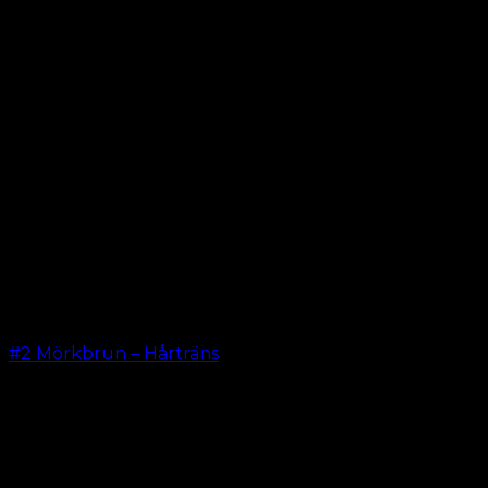
#2 Mörkbrun – Hårträns
kr.
599.00
–
kr.
649.00