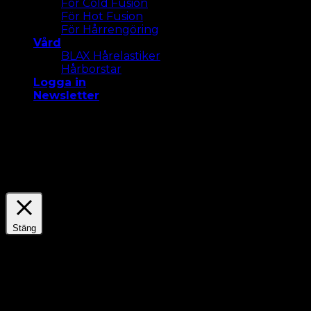
För Cold Fusion
För Hot Fusion
För Hårrengöring
Vård
BLAX Hårelastiker
Hårborstar
Logga in
Newsletter
Vi använder cookies på vår webbplats för att ge dig
den mest relevanta upplevelsen. Acceptera alla
cookies eller klicka på "Inställningar " för att ge ett
kontrollerat samtycke.
Settings
Acceptera Alla
Stäng
Sekretessöversikt
Dette nettstedet bruker informasjonskapsler for å
forbedre opplevelsen din mens du navigerer
gjennom nettstedet. Ut av disse lagres