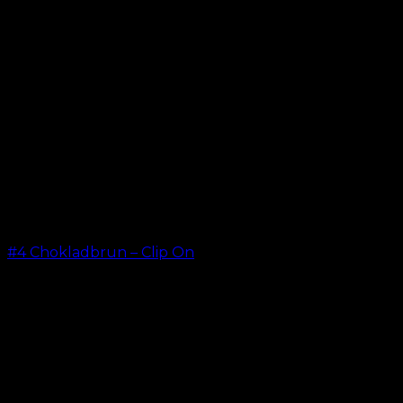
#4 Chokladbrun – Clip On
kr.
499.00
–
kr.
749.00