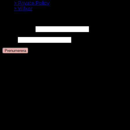
> Private Policy
> Villkor
NYHETSBREV
E-postadress*
Namn
Språk
Svenska
Danska
Engelska
Nederländska
Tyska