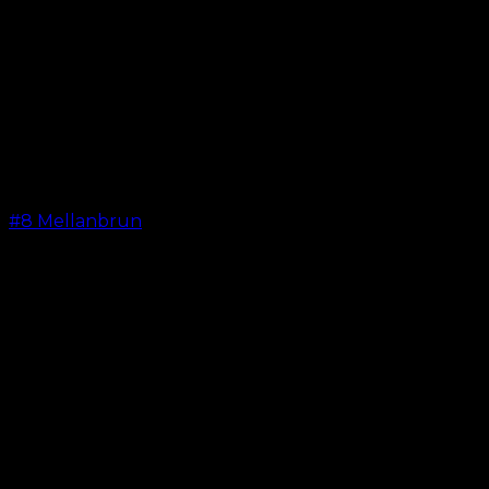
#8 Mellanbrun
kr.
599.00
–
kr.
649.00