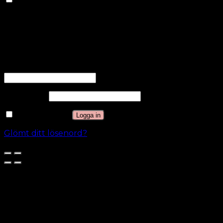
Andra okategoriserade kakor är de som analyseras
och som ännu inte har klassificerats i en kategori.
SPARA OCH ACCEPTERA
Logga in
Användarnamn eller e-postadress
*
Lösenord
*
Kom ihåg mig
Logga in
Glömt ditt lösenord?