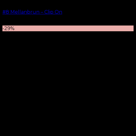
#8 Mellanbrun – Clip On
kr.
499.00
–
kr.
749.00
-29%