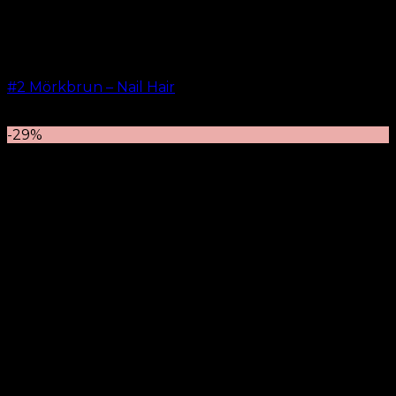
#2 Mörkbrun – Nail Hair
kr.
499.00
–
kr.
599.00
-29%