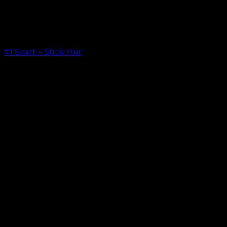
#1 Svart – Stick Hair
kr.
499.00
–
kr.
599.00