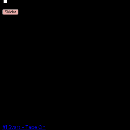
Spara mitt namn, min e-postadress och webbplats i 
Relaterade produkter
#1 Svart – Tape On