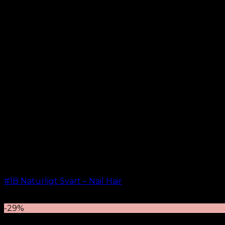
kr.
499.00
–
kr.
599.00
#1B Naturligt Svart – Nail Hair
kr.
499.00
–
kr.
599.00
-29%