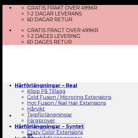
Skip
GRATIS FRAKT ÖVER 499KR
to
1-2 DAGAR LEVERANS
content
60 DAGAR RETUR
GRATIS FRAGT OVER 499KR.
1-2 DAGES LEVERING
60 DAGES RETUR
Hårförlängningar – Real
Klipp På Tillägg
Cold Fusion / Microring Extensions
Hot Fusion / Nail Hair Extensions
Hårvikt
Tejpförlängningar
Färgprover
Sök
Hårförlängningar – Syntet
efter:
Crazy Color Extensions