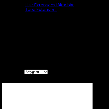
Se alla
Hair Extensions i äkta hår
Se alla
Tape Extensions
Length
50 cm, 60 cm (+100,00 kr)
Recensioner
Det finns inga recensioner än.
Bli först med att recensera ”#613
Platinablond – Tape On”
Ditt betyg
*
Din recension
*