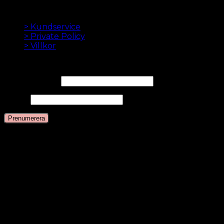
INFORMATION
> Kundservice
> Private Policy
> Villkor
NYHETSBREV
E-postadress*
Namn
Språk
Svenska
Danska
Engelska
Nederländska
Tyska