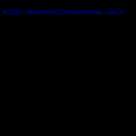
#27/613 – Mellanblond / Platinablond mix – Clip On
kr.
499.00
–
kr.
749.00