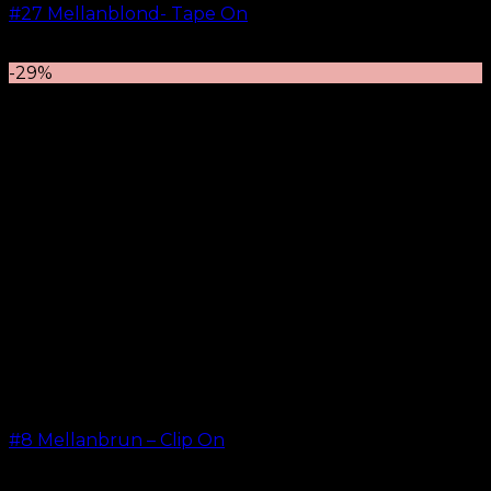
#27 Mellanblond- Tape On
kr.
499.00
–
kr.
599.00
-29%
#8 Mellanbrun – Clip On
kr.
499.00
–
kr.
749.00