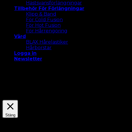
Hästsvansförlängningar
Tillbehör För Förlängningar
Klipp & Band
För Cold Fusion
För Hot Fusion
För Hårrengöring
Vård
BLAX Hårelastiker
Hårborstar
Logga in
Newsletter
Vi använder cookies på vår webbplats för att ge dig
den mest relevanta upplevelsen. Acceptera alla
cookies eller klicka på "Inställningar " för att ge ett
kontrollerat samtycke.
Settings
Acceptera Alla
Stäng
Sekretessöversikt