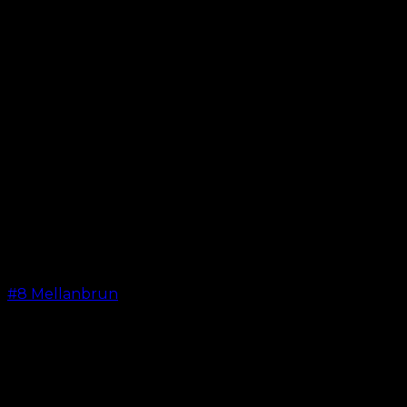
#8 Mellanbrun
kr.
599.00
–
kr.
649.00