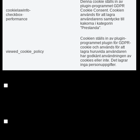
Denna cookie ställs in av
plugin-programmet GDPR
cookielawinfo-
Cookie Consent. Cookien
checkbox-
används för att lagra
performance
användarens samtycke till
kakorna i kategorin
"Prestanda".
Cookien ställs in av plugin-
programmet plugin för GDPR-
cookie och används för att
viewed_cookie_policy
lagra huruvida användaren
har godkänt användningen av
cookies eller inte. Det lagrar
inga personuppgifter.
Funktionell
Funktionell
Funktionella kakor hjälper till att utföra vissa
funktioner som att dela innehållet på webbplatsen
på sociala medieplattformar, samla in återkopplingar
och andra funktioner från tredje part.
Prestanda
Prestanda
Prestandacookies används för att förstå och analysera
webbplatsens viktigaste prestandaindex som hjälper
till att leverera en bättre användarupplevelse för