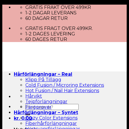
Skip
GRATIS FRAKT ÖVER 499KR
to
1-2 DAGAR LEVERANS
content
60 DAGAR RETUR
GRATIS FRAGT OVER 499KR.
1-2 DAGES LEVERING
60 DAGES RETUR
Hårförlängningar – Real
Klipp På Tillägg
Cold Fusion / Microring Extensions
Hot Fusion / Nail Hair Extensions
Hårvikt
Tejpförlängningar
Sök
Färgprover
efter:
Hårförlängningar – Syntet
Crazy Color Extensions
kr.
0.00
Fiberhårförlängningar
Hästsvansförlängningar