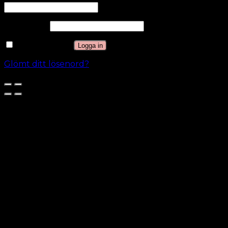
Lösenord
*
Kom ihåg mig
Logga in
Glömt ditt lösenord?