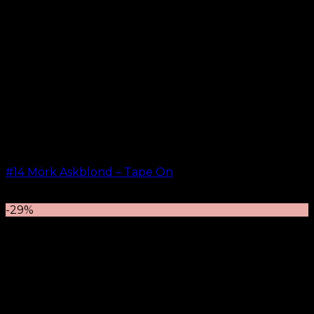
#14 Mörk Askblond – Tape On
kr.
499.00
–
kr.
599.00
-29%