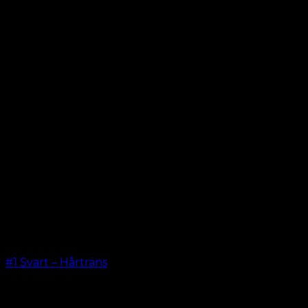
#1 Svart – Hårträns
kr.
599.00
–
kr.
649.00