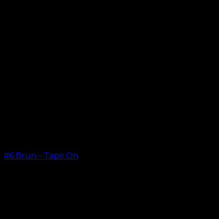
#6 Brun – Tape On
kr.
499.00
–
kr.
599.00