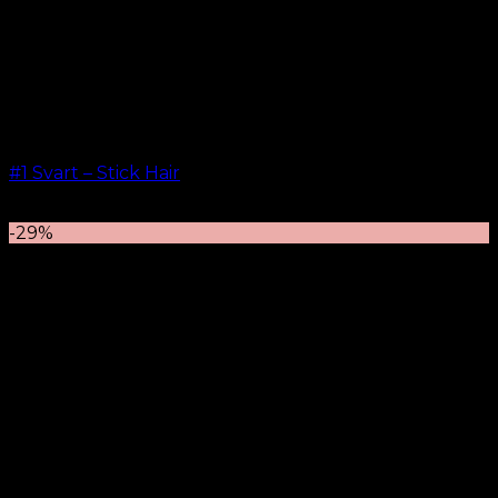
#1 Svart – Stick Hair
kr.
499.00
–
kr.
599.00
-29%