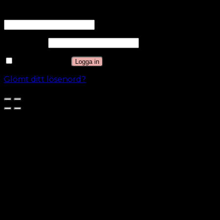
Användarnamn eller e-postadress
*
Lösenord
*
Kom ihåg mig
Logga in
Glömt ditt lösenord?