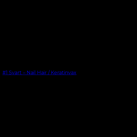
#1 Svart – Nail Hair / Keratinvax
kr.
499.00
–
kr.
599.00