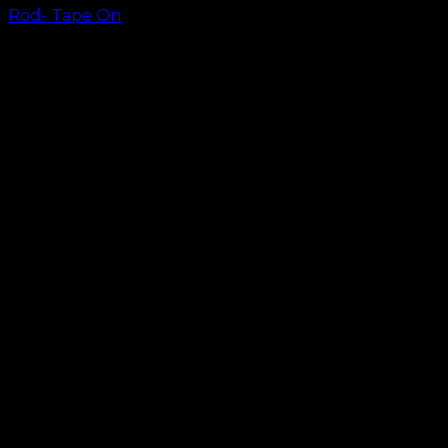
Röd- Tape On
kr.
499.00
–
kr.
599.00