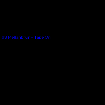
#8 Mellanbrun – Tape On
kr.
499.00
–
kr.
599.00