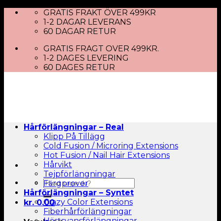
Skip
GRATIS FRAKT ÖVER 499KR
to
1-2 DAGAR LEVERANS
content
60 DAGAR RETUR
GRATIS FRAGT OVER 499KR.
1-2 DAGES LEVERING
60 DAGES RETUR
Hårförlängningar – Real
Klipp På Tillägg
Cold Fusion / Microring Extensions
Hot Fusion / Nail Hair Extensions
Hårvikt
Tejpförlängningar
Sök
Färgprover
efter:
Hårförlängningar – Syntet
Crazy Color Extensions
kr.
0.00
Fiberhårförlängningar
Hästsvansförlängningar