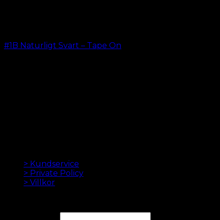
#1B Naturligt Svart – Tape On
kr.
499.00
–
kr.
599.00
LÖSHÅR ONLINE SEDAN 2012
Oak Hair är ett av Skandinaviens ledande
hårförlängningsföretag. Sedan vi lanserade vår första
onlinebutik 2012 är vårt mål att erbjuda dig de bästa
hårförlängningarna. Hög kvalitet och gjord till
perfektion. Vi älskar att få ditt hår att se bra ut. Alltid
med snabb leverans, bra kundservice och säker
betalning.
INFORMATION
> Kundservice
> Private Policy
> Villkor
NYHETSBREV
E-postadress*