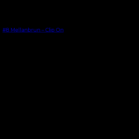
#8 Mellanbrun – Clip On
kr.
499.00
–
kr.
749.00