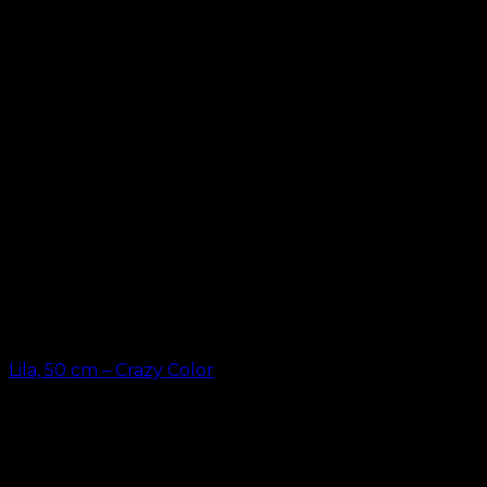
kr.
199.00
Lila, 50 cm – Crazy Color
kr.
49.00
LÖSHÅR ONLINE SEDAN 2012
Oak Hair är ett av Skandinaviens ledande
hårförlängningsföretag. Sedan vi lanserade vår första