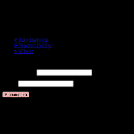
onlinebutik 2012 är vårt mål att erbjuda dig de bästa
hårförlängningarna. Hög kvalitet och gjord till
perfektion. Vi älskar att få ditt hår att se bra ut. Alltid
med snabb leverans, bra kundservice och säker
betalning.
INFORMATION
> Kundservice
> Private Policy
> Villkor
NYHETSBREV
E-postadress*
Namn
Språk
Svenska
Danska
Engelska
Nederländska