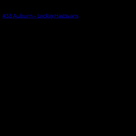
#33 Auburn – Lockig Hästsvans
kr.
199.00