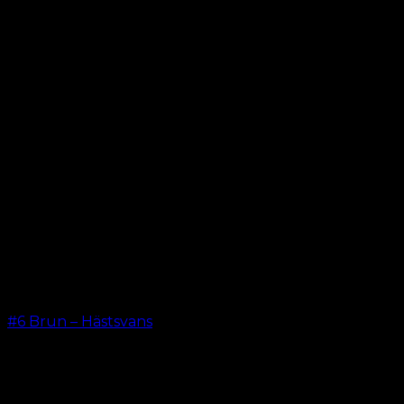
#6 Brun – Hästsvans
kr.
199.00