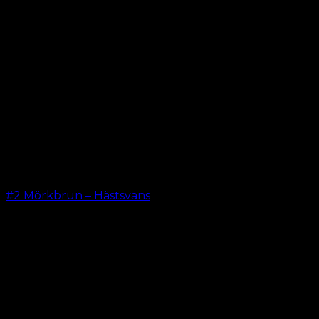
#2 Mörkbrun – Hästsvans
kr.
199.00