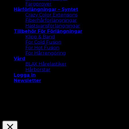
Färgprover
Hårförlängningar – Syntet
Crazy Color Extensions
Fiberhårförlängningar
Hästsvansförlängningar
Tillbehör För Förlängningar
Klipp & Band
För Cold Fusion
För Hot Fusion
För Hårrengöring
Vård
BLAX Hårelastiker
Hårborstar
Logga in
Newsletter
Vi använder cookies på vår webbplats för att ge dig
den mest relevanta upplevelsen. Acceptera alla
cookies eller klicka på "Inställningar " för att ge ett
kontrollerat samtycke.
Settings
Acceptera Alla