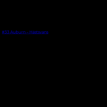
#33 Auburn – Hästsvans
kr.
199.00