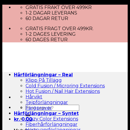
Skip
GRATIS FRAKT ÖVER 499KR
to
1-2 DAGAR LEVERANS
content
60 DAGAR RETUR
GRATIS FRAGT OVER 499KR.
1-2 DAGES LEVERING
60 DAGES RETUR
Hårförlängningar – Real
Klipp På Tillägg
Cold Fusion / Microring Extensions
Hot Fusion / Nail Hair Extensions
Hårvikt
Tejpförlängningar
Sök
Färgprover
efter:
Hårförlängningar – Syntet
Crazy Color Extensions
kr.
0.00
Fiberhårförlängningar
Hästsvansförlängningar