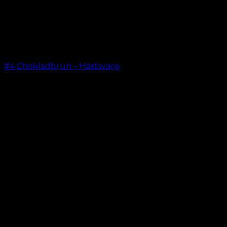
#4 Chokladbrun – Hästsvans
kr.
199.00