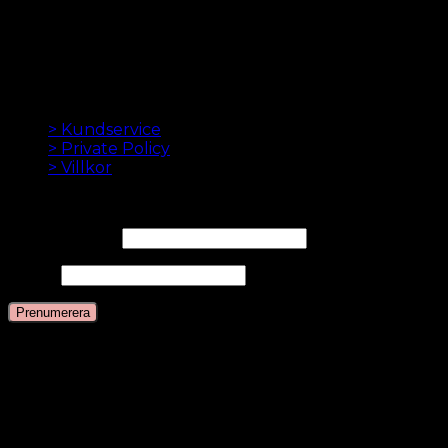
hårförlängningarna. Hög kvalitet och gjord till
perfektion. Vi älskar att få ditt hår att se bra ut. Alltid
med snabb leverans, bra kundservice och säker
betalning.
INFORMATION
> Kundservice
> Private Policy
> Villkor
NYHETSBREV
E-postadress*
Namn
Språk
Svenska
Danska
Engelska
Nederländska