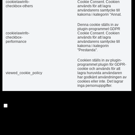
cookielawinfo-
Cookie Consent. Cookien
checkbox-others
används för att lagra
användarens samtycke till
kakorna i kategorin "Annat.
Denna cookie ställs in av
plugin-programmet GDPR
cookielawinfo-
Cookie Consent. Cookien
checkbox-
används för att lagra
performance
användarens samtycke till
kakorna i kategorin
"Prestanda".
Cookien ställs in av plugin-
programmet plugin för GDPR-
cookie och används för att
viewed_cookie_policy
lagra huruvida användaren
har godkänt användningen av
cookies eller inte. Det lagrar
inga personuppgifter.
Funktionell
Funktionell
Funktionella kakor hjälper till att utföra vissa
funktioner som att dela innehållet på webbplatsen
på sociala medieplattformar, samla in återkopplingar
och andra funktioner från tredje part.
Prestanda