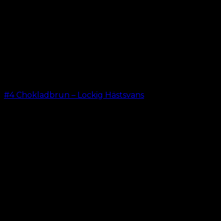
#4 Chokladbrun – Lockig Hästsvans
kr.
199.00