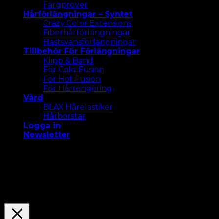
Färgprover
Hårförlängningar – Syntet
Crazy Color Extensions
Fiberhårförlängningar
Hästsvansförlängningar
Tillbehör För Förlängningar
Klipp & Band
För Cold Fusion
För Hot Fusion
För Hårrengöring
Vård
BLAX Hårelastiker
Hårborstar
Logga in
Newsletter
Vi använder cookies på vår webbplats för att ge dig
den mest relevanta upplevelsen. Acceptera alla
cookies eller klicka på "Inställningar " för att ge ett
kontrollerat samtycke.
Settings
Acceptera Alla