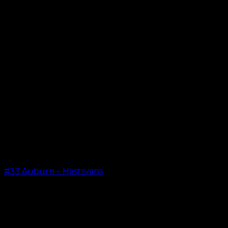
#33 Auburn – Hästsvans
kr.
199.00
LÖSHÅR ONLINE SEDAN 2012
Oak Hair är ett av Skandinaviens ledande
hårförlängningsföretag. Sedan vi lanserade vår första
onlinebutik 2012 är vårt mål att erbjuda dig de bästa