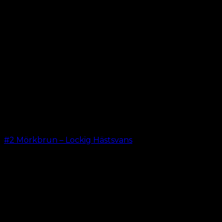
#2 Mörkbrun – Lockig Hästsvans
kr.
199.00