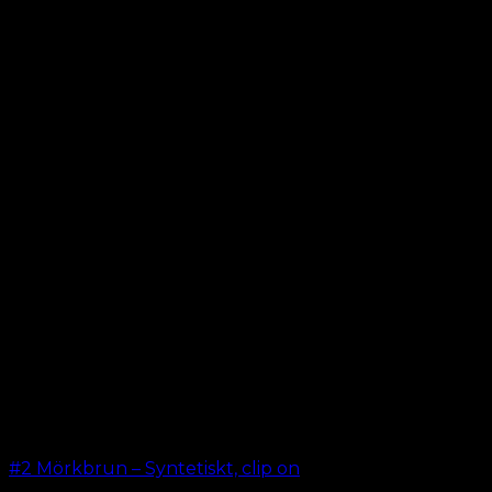
#2 Mörkbrun – Syntetiskt, clip on