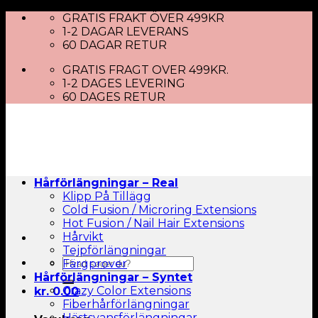
Skip
GRATIS FRAKT ÖVER 499KR
to
1-2 DAGAR LEVERANS
content
60 DAGAR RETUR
GRATIS FRAGT OVER 499KR.
1-2 DAGES LEVERING
60 DAGES RETUR
Hårförlängningar – Real
Klipp På Tillägg
Cold Fusion / Microring Extensions
Hot Fusion / Nail Hair Extensions
Hårvikt
Tejpförlängningar
Sök
Färgprover
efter:
Hårförlängningar – Syntet
Crazy Color Extensions
kr.
0.00
Fiberhårförlängningar
Hästsvansförlängningar