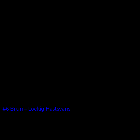
kr.
199.00
#6 Brun – Lockig Hästsvans
kr.
199.00