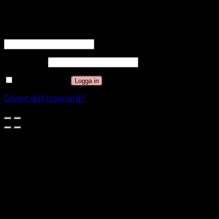
Logga in
Användarnamn eller e-postadress
*
Lösenord
*
Kom ihåg mig
Logga in
Glömt ditt lösenord?