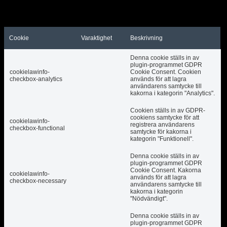
säkerställer grundläggande funktioner och
säkerhetsfunktioner på webbplatsen, anonymt.
Cookie
Varaktighet
Beskrivning
Denna cookie ställs in av
plugin-programmet GDPR
cookielawinfo-
Cookie Consent. Cookien
checkbox-analytics
används för att lagra
användarens samtycke till
kakorna i kategorin "Analytics".
Cookien ställs in av GDPR-
cookiens samtycke för att
cookielawinfo-
registrera användarens
checkbox-functional
samtycke för kakorna i
kategorin "Funktionell".
Denna cookie ställs in av
plugin-programmet GDPR
Cookie Consent. Kakorna
cookielawinfo-
används för att lagra
checkbox-necessary
användarens samtycke till
kakorna i kategorin
"Nödvändigt".
Denna cookie ställs in av
plugin-programmet GDPR