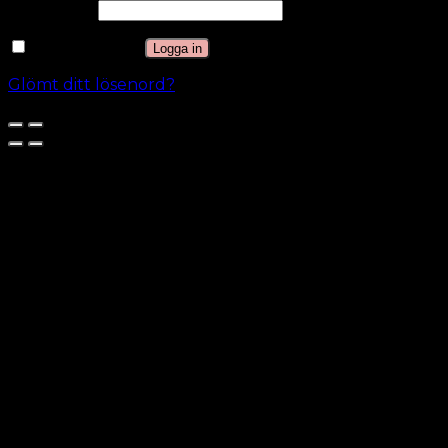
Lösenord
*
Kom ihåg mig
Logga in
Glömt ditt lösenord?