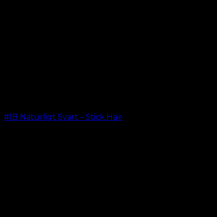
#1B Naturligt Svart – Stick Hair
kr.
499.00
–
kr.
599.00