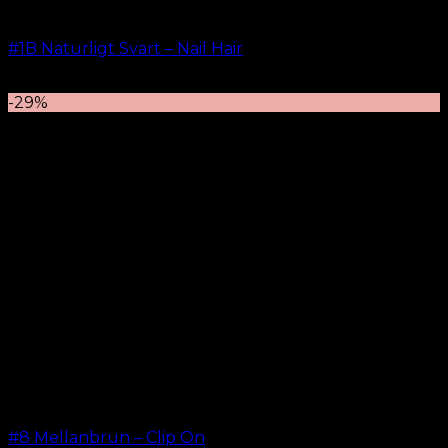
#1B Naturligt Svart – Nail Hair
kr.
499.00
–
kr.
599.00
-29%
#8 Mellanbrun – Clip On