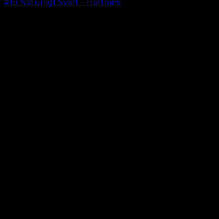
#1B Naturligt Svart – Hårträns
kr.
599.00
–
kr.
649.00