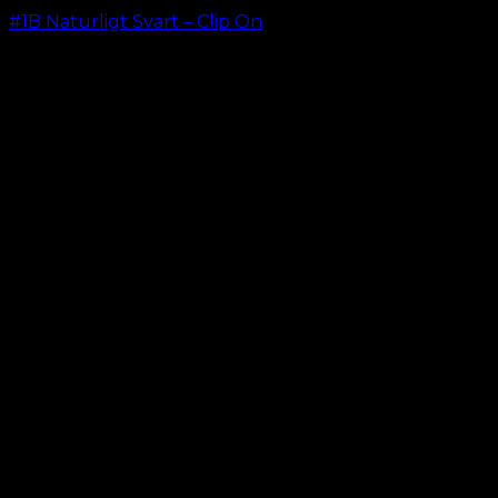
#1B Naturligt Svart – Clip On
kr.
499.00
–
kr.
749.00