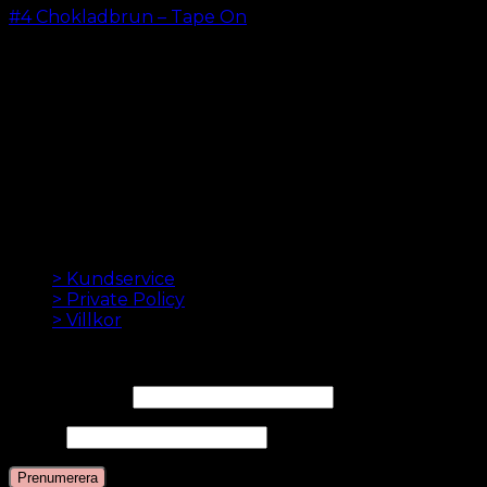
#4 Chokladbrun – Tape On
kr.
499.00
–
kr.
599.00
LÖSHÅR ONLINE SEDAN 2012
Oak Hair är ett av Skandinaviens ledande
hårförlängningsföretag. Sedan vi lanserade vår första
onlinebutik 2012 är vårt mål att erbjuda dig de bästa
hårförlängningarna. Hög kvalitet och gjord till
perfektion. Vi älskar att få ditt hår att se bra ut. Alltid
med snabb leverans, bra kundservice och säker
betalning.
INFORMATION
> Kundservice
> Private Policy
> Villkor
NYHETSBREV
E-postadress*
Namn