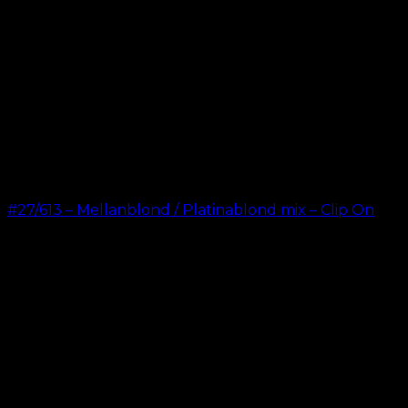
#27/613 – Mellanblond / Platinablond mix – Clip On
kr.
499.00
–
kr.
749.00