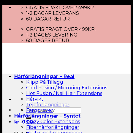
Skip
GRATIS FRAKT ÖVER 499KR
to
1-2 DAGAR LEVERANS
content
60 DAGAR RETUR
GRATIS FRAGT OVER 499KR.
1-2 DAGES LEVERING
60 DAGES RETUR
Hårförlängningar – Real
Klipp På Tillägg
Cold Fusion / Microring Extensions
Hot Fusion / Nail Hair Extensions
Hårvikt
Tejpförlängningar
Sök
Färgprover
efter:
Hårförlängningar – Syntet
Crazy Color Extensions
kr.
0.00
Fiberhårförlängningar
Hästsvansförlängningar