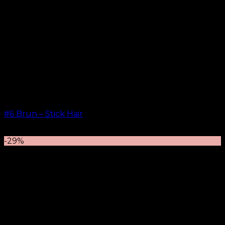
#6 Brun – Stick Hair
kr.
499.00
–
kr.
599.00
-29%