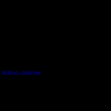
#6 Brun – Stick Hair
kr.
499.00
–
kr.
599.00