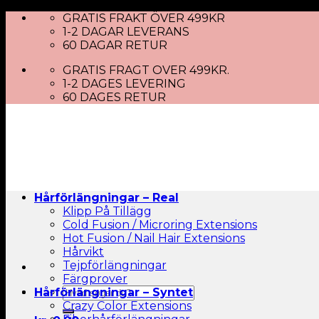
Skip
GRATIS FRAKT ÖVER 499KR
to
1-2 DAGAR LEVERANS
content
60 DAGAR RETUR
GRATIS FRAGT OVER 499KR.
1-2 DAGES LEVERING
60 DAGES RETUR
Hårförlängningar – Real
Klipp På Tillägg
Cold Fusion / Microring Extensions
Hot Fusion / Nail Hair Extensions
Hårvikt
Tejpförlängningar
Färgprover
Sök
Hårförlängningar – Syntet
efter:
Crazy Color Extensions