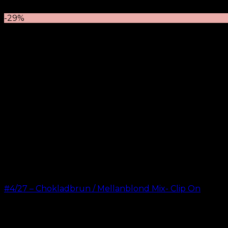
kr.
499.00
–
kr.
599.00
-29%
#4/27 – Chokladbrun / Mellanblond Mix- Clip On
kr.
499.00
–
kr.
749.00