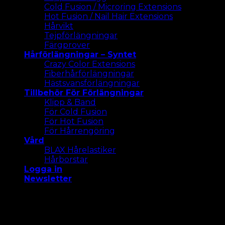
Cold Fusion / Microring Extensions
Hot Fusion / Nail Hair Extensions
Hårvikt
Tejpförlängningar
Färgprover
Hårförlängningar – Syntet
Crazy Color Extensions
Fiberhårförlängningar
Hästsvansförlängningar
Tillbehör För Förlängningar
Klipp & Band
För Cold Fusion
För Hot Fusion
För Hårrengöring
Vård
BLAX Hårelastiker
Hårborstar
Logga in
Newsletter
Vi använder cookies på vår webbplats för att ge dig
den mest relevanta upplevelsen. Acceptera alla
cookies eller klicka på "Inställningar " för att ge ett