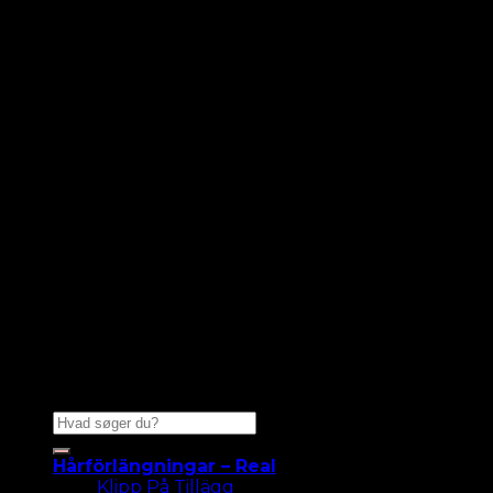
Sök
efter:
Hårförlängningar – Real
Klipp På Tillägg