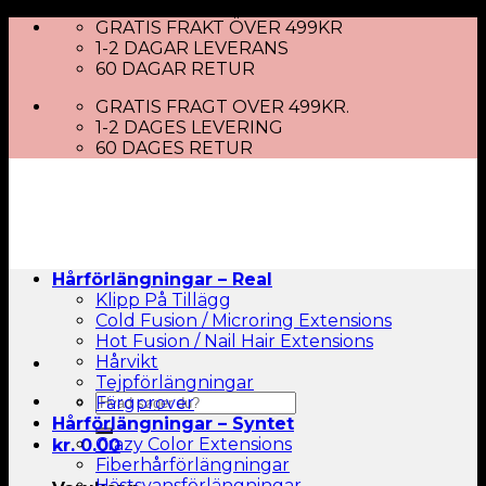
Skip
GRATIS FRAKT ÖVER 499KR
to
1-2 DAGAR LEVERANS
content
60 DAGAR RETUR
GRATIS FRAGT OVER 499KR.
1-2 DAGES LEVERING
60 DAGES RETUR
Hårförlängningar – Real
Klipp På Tillägg
Cold Fusion / Microring Extensions
Hot Fusion / Nail Hair Extensions
Hårvikt
Tejpförlängningar
Sök
Färgprover
efter:
Hårförlängningar – Syntet
Crazy Color Extensions
kr.
0.00
Fiberhårförlängningar
Hästsvansförlängningar