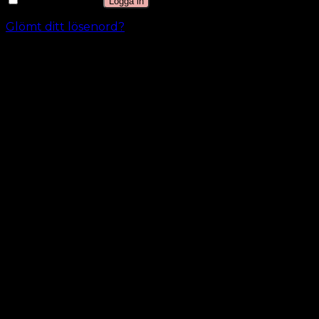
Kom ihåg mig
Logga in
Glömt ditt lösenord?