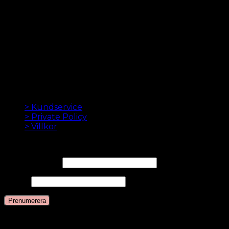
.
LÖSHÅR ONLINE SEDAN 2012
Oak Hair är ett av Skandinaviens ledande
hårförlängningsföretag. Sedan vi lanserade vår första
onlinebutik 2012 är vårt mål att erbjuda dig de bästa
hårförlängningarna. Hög kvalitet och gjord till
perfektion. Vi älskar att få ditt hår att se bra ut. Alltid
med snabb leverans, bra kundservice och säker
betalning.
INFORMATION
> Kundservice
> Private Policy
> Villkor
NYHETSBREV
E-postadress*
Namn
Språk