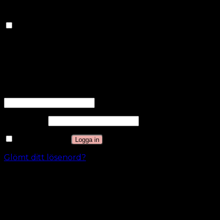
annonser.
Andra
Andra
Andra okategoriserade kakor är de som analyseras
och som ännu inte har klassificerats i en kategori.
SPARA OCH ACCEPTERA
Logga in
Användarnamn eller e-postadress
*
Lösenord
*
Kom ihåg mig
Logga in
Glömt ditt lösenord?