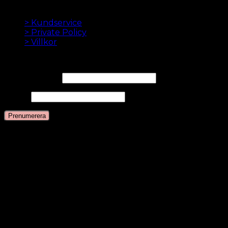
INFORMATION
> Kundservice
> Private Policy
> Villkor
NYHETSBREV
E-postadress*
Namn
Språk
Svenska
Danska
Engelska
Nederländska
Tyska