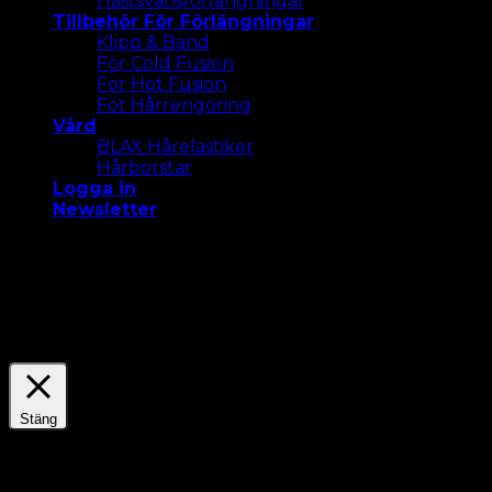
Hästsvansförlängningar
Tillbehör För Förlängningar
Klipp & Band
För Cold Fusion
För Hot Fusion
För Hårrengöring
Vård
BLAX Hårelastiker
Hårborstar
Logga in
Newsletter
Vi använder cookies på vår webbplats för att ge dig
den mest relevanta upplevelsen. Acceptera alla
cookies eller klicka på "Inställningar " för att ge ett
kontrollerat samtycke.
Settings
Acceptera Alla
Stäng
Sekretessöversikt