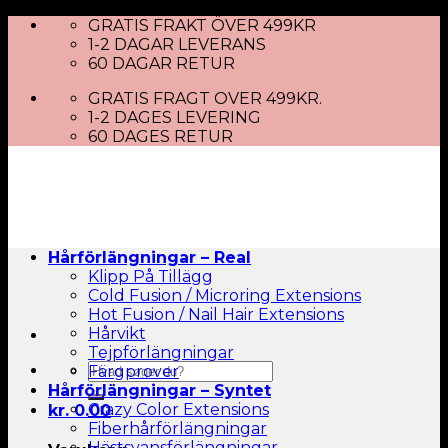
Skip
GRATIS FRAKT ÖVER 499KR
to
1-2 DAGAR LEVERANS
content
60 DAGAR RETUR
GRATIS FRAGT OVER 499KR.
1-2 DAGES LEVERING
60 DAGES RETUR
Hårförlängningar – Real
Klipp På Tillägg
Cold Fusion / Microring Extensions
Hot Fusion / Nail Hair Extensions
Hårvikt
Tejpförlängningar
Sök
Färgprover
efter:
Hårförlängningar – Syntet
Crazy Color Extensions
kr.
0.00
Fiberhårförlängningar
Hästsvansförlängningar