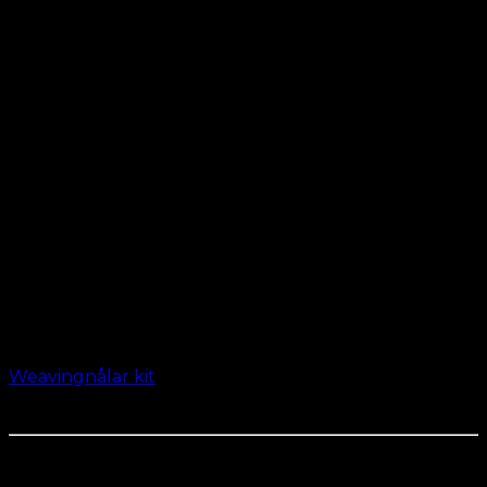
kr.
49.00
Weavingnålar kit
kr.
49.00
Du kan använda många olika
hårförlängningsmetoder med hårrengöring. Här har