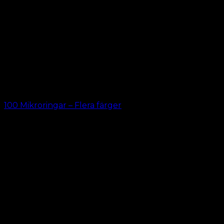
100 Mikroringar – Flera färger
kr.
69.00