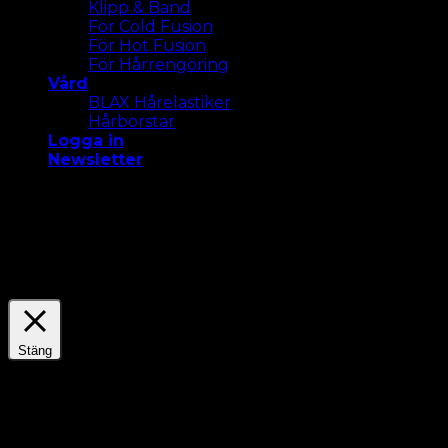
Klipp & Band
För Cold Fusion
För Hot Fusion
För Hårrengöring
Vård
BLAX Hårelastiker
Hårborstar
Logga in
Newsletter
Vi använder cookies på vår webbplats för att ge dig
den mest relevanta upplevelsen. Acceptera alla
cookies eller klicka på "Inställningar " för att ge ett
kontrollerat samtycke.
Settings
Acceptera Alla
Stäng
Sekretessöversikt
Dette nettstedet bruker informasjonskapsler for å