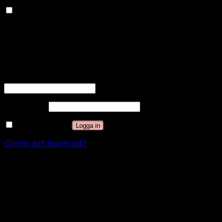
Andra
Andra
Andra okategoriserade kakor är de som analyseras
och som ännu inte har klassificerats i en kategori.
SPARA OCH ACCEPTERA
Logga in
Användarnamn eller e-postadress
*
Lösenord
*
Kom ihåg mig
Logga in
Glömt ditt lösenord?