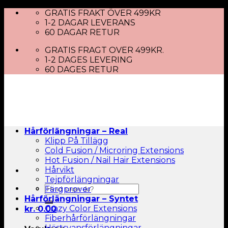
Skip
GRATIS FRAKT ÖVER 499KR
to
1-2 DAGAR LEVERANS
content
60 DAGAR RETUR
GRATIS FRAGT OVER 499KR.
1-2 DAGES LEVERING
60 DAGES RETUR
Hårförlängningar – Real
Klipp På Tillägg
Cold Fusion / Microring Extensions
Hot Fusion / Nail Hair Extensions
Hårvikt
Tejpförlängningar
Sök
Färgprover
efter:
Hårförlängningar – Syntet
Crazy Color Extensions
kr.
0.00
Fiberhårförlängningar
Hästsvansförlängningar