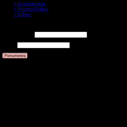
> Kundservice
> Private Policy
> Villkor
NYHETSBREV
E-postadress*
Namn
Språk
Svenska
Danska
Engelska
Nederländska
Tyska