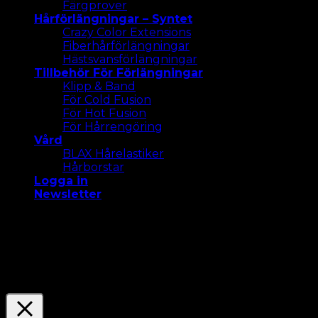
Färgprover
Hårförlängningar – Syntet
Crazy Color Extensions
Fiberhårförlängningar
Hästsvansförlängningar
Tillbehör För Förlängningar
Klipp & Band
För Cold Fusion
För Hot Fusion
För Hårrengöring
Vård
BLAX Hårelastiker
Hårborstar
Logga in
Newsletter
Vi använder cookies på vår webbplats för att ge dig
den mest relevanta upplevelsen. Acceptera alla
cookies eller klicka på "Inställningar " för att ge ett
kontrollerat samtycke.
Settings
Acceptera Alla