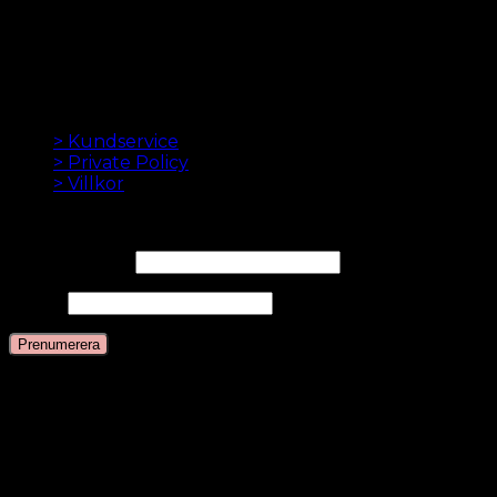
hårförlängningarna. Hög kvalitet och gjord till
perfektion. Vi älskar att få ditt hår att se bra ut. Alltid
med snabb leverans, bra kundservice och säker
betalning.
INFORMATION
> Kundservice
> Private Policy
> Villkor
NYHETSBREV
E-postadress*
Namn
Språk
Svenska
Danska
Engelska
Nederländska