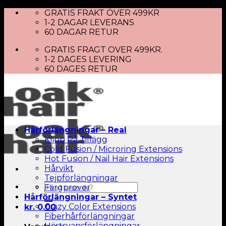
Skip
GRATIS FRAKT ÖVER 499KR
to
1-2 DAGAR LEVERANS
content
60 DAGAR RETUR
GRATIS FRAGT OVER 499KR.
1-2 DAGES LEVERING
60 DAGES RETUR
Hårförlängningar – Real
Klipp På Tillägg
Cold Fusion / Microring Extensions
Hot Fusion / Nail Hair Extensions
Hårvikt
Tejpförlängningar
Sök
Färgprover
efter:
Hårförlängningar – Syntet
Crazy Color Extensions
kr.
0.00
Fiberhårförlängningar
Hästsvansförlängningar